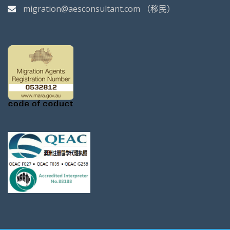
migration@aesconsultant.com
（移民）