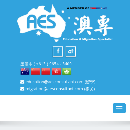
墨爾本 ( +613 ) 9654 - 3409
education@aesconsultant.com
(留學)
migration@aesconsultant.com
(移民)
Toggl
navig