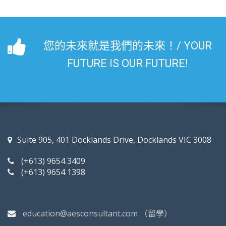
您的未來就是我們的未來！/ YOUR
FUTURE IS OUR FUTURE!
Suite 905, 401 Docklands Drive, Docklands VIC 3008
(+613) 9654 3409
(+613) 9654 1398
education@aesconsultant.com
（留學）