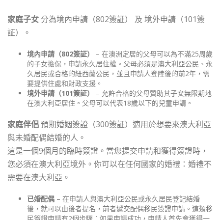
家庭子女
分為境內申請（802簽証） 及 境外申請（101簽
証）。
境內申請（802簽証）
– 在澳洲定居的父母可以為不滿25周歲
的子女擔保，申請永久居住權。父母必須是澳大利亞公民、永
久居民或合格的紐西蘭公民，並且申請人登陸後的前2年，需
要提供住處和財政支援。
境外申請（101簽証）
– 允許合格的父母贊助其子女無限期地
在澳大利亞居住。父母可以代表18歲以下的兒童申請。
家庭伴侶
預期婚姻簽證（300簽証）適用於想要來澳大利亞
與未婚配偶結婚的人。
這是一個9個月的臨時簽證。當您提交申請和獲得簽證時，
您必須在澳大利亞境外。你可以在任何國家的婚禮：婚禮不
需要在澳大利亞。
已婚配偶
– 在申請人與澳大利亞公民或永久居民登記結婚
後，就可以由後者提名，前者遞交配偶移民簽證申請。這類移
民簽證申請有2個步驟：如果申請成功，申請人首先會獲得一