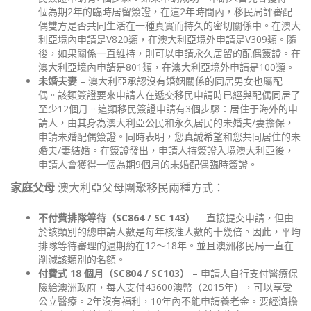
個為期2年的臨時居留簽證，在這2年時間內，移民局評審配
偶雙方是否共同生活在一種真實而持久的密切關係中。在澳大
利亞境內申請是V820類，在澳大利亞境外申請是V309類。隨
後，如果關係一直維持，則可以申請永久居留的配偶簽證。在
澳大利亞境內申請是801類，在澳大利亞境外申請是100類。
未婚夫妻
– 澳大利亞承認沒有婚姻關係的同居男女也屬配
偶。該類簽證要來申請人在遞交移民申請時已經與配偶同居了
至少12個月。這類移民簽證申請有3個步驟：居住于海外的申
請人，由其身為澳大利亞公民和永久居民的未婚夫/妻擔保，
申請未婚配偶簽證。同時表明，您真誠希望和您共同居住的未
婚夫/妻結婚。在簽證發出，申請人持簽證入境澳大利亞後，
申請人會獲得一個為期9個月的未婚配偶臨時簽證。
家庭父母
澳大利亞父母團聚移民兩種方式：
不付費排隊等待（SC864 / SC 143）
– 直接提交申請，但由
於該類別的總申請人數是每年核准人數的十幾倍。因此，平均
排隊等待審理的週期約在12～18年。並且澳洲移民局一直在
削減該類別的名額。
付費式 18 個月（SC804 / SC103）
– 申請人自行支付醫療保
險給澳洲政府，每人支付43600澳幣（2015年），可以享受
公立醫療。2年沒有福利，10年內不能申請養老金。要經濟擔