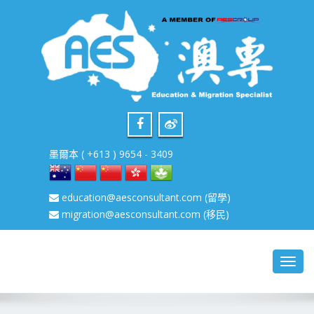
墨爾本 ( +613 ) 9654 - 3409
education@aesconsultant.com
(留學)
migration@aesconsultant.com
(移民)
Toggl
navig