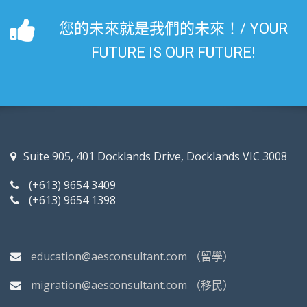
您的未來就是我們的未來！/ YOUR
FUTURE IS OUR FUTURE!
Suite 905, 401 Docklands Drive, Docklands VIC 3008
(+613) 9654 3409
(+613) 9654 1398
education@aesconsultant.com
（留學）
migration@aesconsultant.com
（移民）