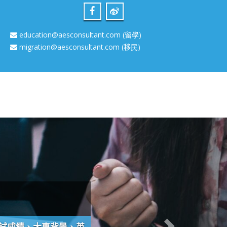
education@aesconsultant.com
(留學)
migration@aesconsultant.com
(移民)
試成績、大專背景、英