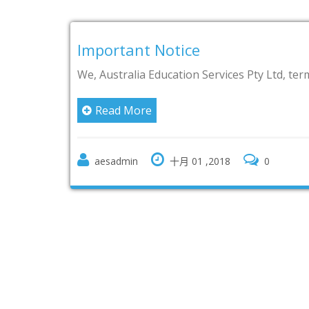
留學
ervices Pty Ltd, terminated th
2017
GROU
Re
,2018
0
Kej