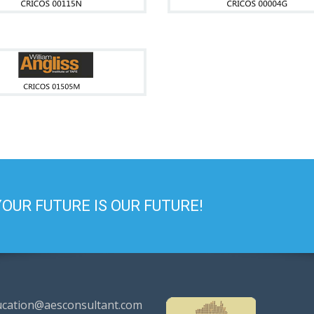
FUTURE IS OUR FUTURE!
ucation@aesconsultant.com