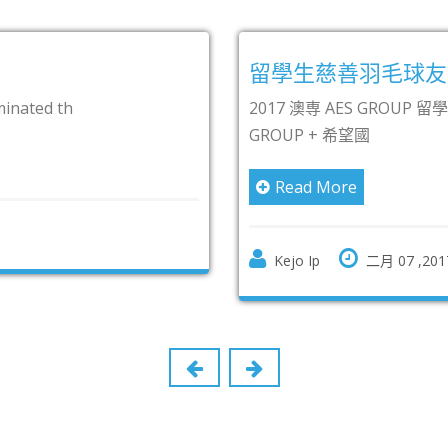
生慈善羽毛球友誼賽
 澳専 AES GROUP 留學生慈善羽毛球友誼賽 開始接受報名! 由 AES
P + 希望國
ad More
o Ip
二月 07 ,2017
0