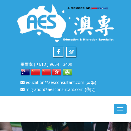
墨爾本 ( +613 ) 9654 - 3409
education@aesconsultant.com
(留學)
migration@aesconsultant.com
(移民)
Toggl
navig