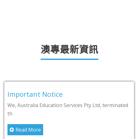
澳專最新資訊
portant Notice
留
 Australia Education Services Pty Ltd, terminated
20
接受
Read More