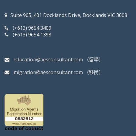
Suite 905, 401 Docklands Drive, Docklands VIC 3008
(+613) 9654 3409
(+613) 9654 1398
education@aesconsultant.com
（留學）
migration@aesconsultant.com
（移民）