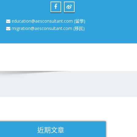
education@aesconsultant.com
(留學)
migration@aesconsultant.com
(移民)
近期文章