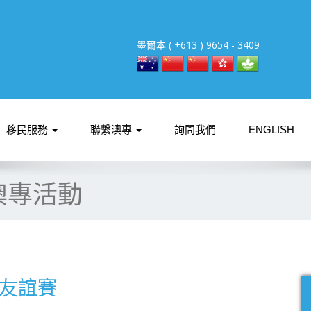
墨爾本 ( +613 ) 9654 - 3409
移民服務
聯繫澳專
詢問我們
ENGLISH
澳專活動
友誼賽