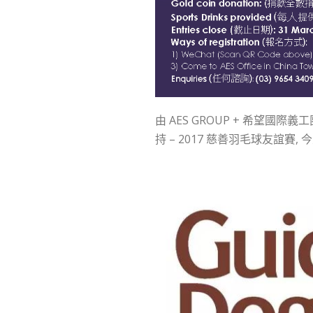
由 AES GROUP + 希望國際義工團主辦,
持 – 2017 慈善羽毛球友誼賽, 