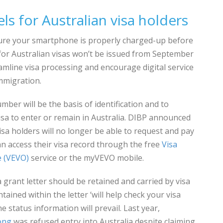
ls for Australian visa holders
ure your smartphone is properly charged-up before
s for Australian visas won’t be issued from September
eamline visa processing and encourage digital service
mmigration.
er will be the basis of identification and to
visa to enter or remain in Australia. DIBP announced
sa holders will no longer be able to request and pay
can access their visa record through the free
Visa
e (VEVO)
service or the myVEVO mobile.
 grant letter should be retained and carried by visa
ained within the letter ‘will help check your visa
ne status information will prevail. Last year,
ong
was refused entry into Australia despite claiming