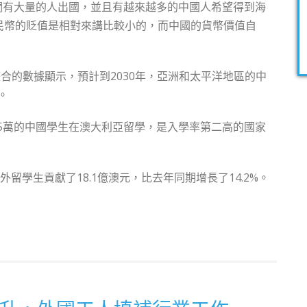
們有大量的人出國，並且有越來越多的中國人希望得到海
說人民幣的貶值是相對來講比較小的，而中國的貨幣價值自
insey整合的數據顯示，預計到2030年，亞洲和太平洋地區的中
。
15萬的中國學生在澳大利亞留學，是入學率第二高的國家
留學生貢獻了18.1億澳元，比去年同期增長了14.2%。