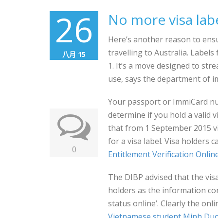
26
No more visa labe
Here’s another reason to ens
travelling to Australia. Label
八月 15
1. It’s a move designed to str
use, says the department of i
Your passport or ImmiCard numb
determine if you hold a valid 
that from 1 September 2015 vi
for a visa label. Visa holders 
0
Entitlement Verification Onlin
The DIBP advised that the visa
holders as the information cont
status online’. Clearly the onli
Vietnamese student Minh Du