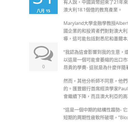
有人說，中國貨幣迎來了21年
澳大利18.1個億的教育產業。
八月 15
Maryland大學金融學教授Alber
國企業的和投資者們對對澳大利亞的
導，這可能包括對悉尼和墨爾本
“我認為這會影響到我的生意，還
以這是一個可能會萎縮的出口市
0
昂貴的學費- 這就是為什麼伴
然而，其他分析師不同意，他們
的。匯豐銀行首席經濟學家Paul B
會繼續下降，而且澳大利亞的高
“這是一個中期的結構性趨勢-
短期的周期性疲軟所破壞，”Blo