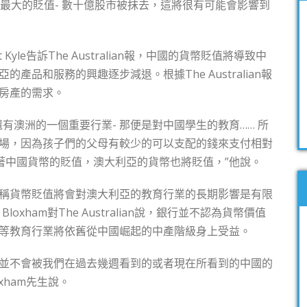
來最大的貶值- 數十億股市被抹去，這將很有可能會影響到
t Kyle告訴The Australian報，中國的貨幣貶值將導致中
產品和服務的興趣逐步減退。根據The Australian報
房產的需求。
有澳洲的一個重要行業- 那便是對中國學生的教育…… 所
場，因為孩子們的父母有較少的可以支配的錢來支付相對
隨著中國貨幣的貶值，澳大利亞的貨幣也將貶值，”他說。
稱貨幣貶值將會對澳大利亞的教育行業的長期影響是有限
loxham對The Australian說，銀行並不認為貨幣價值
等教育行業將依舊從中國崛起的中產階級身上受益。
 它並不會被我們在過去幾週看到的或者現在所看到的中國的
xham先生說。