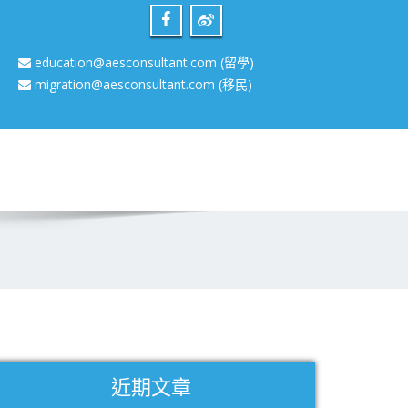
education@aesconsultant.com
(留學)
migration@aesconsultant.com
(移民)
近期文章