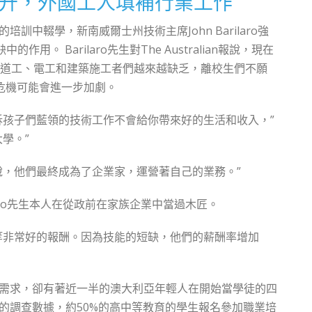
升，外國工人填補行業工作
訓中輟學，新南威爾士州技術主席John Barilaro強
作用。 Barilaro先生對The Australian報說，現在
管道工、電工和建築施工者們越來越缺乏，離校生們不願
場危機可能會進一步加劇。
訴孩子們藍領的技術工作不會給你帶來好的生活和收入，”
學。”
說，他們最終成為了企業家，運營著自己的業務。”
Barilaro先生本人在從政前在家族企業中當過木匠。
等非常好的報酬。因為技能的短缺，他們的薪酬率增加
需求，卻有著近一半的澳大利亞年輕人在開始當學徒的四
的調查數據，約50%的高中等教育的學生報名參加職業培