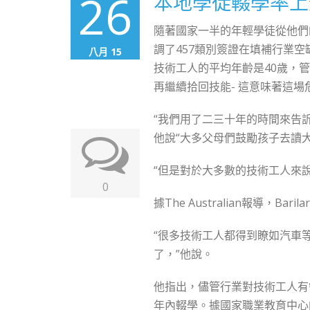
26
本地學徒輟學率上
隨著國家一半的年輕學徒從他們的培
調了457類別簽證在填補行業空缺中的
八月 15
技術工人的平均年齡是40歲，
再繼續拾回技能- 這意味著這
“我們用了二三十年的時間來告
他說“大多父母們鼓勵孩子去讀大
“但是對於大多數的技術工人來
0
據The Australian報導，
“很多技術工人都得到瞭如汽車
了，”他說。
他指出，儘管行業對技術工人有
年內輟學。據國家職業教育中心