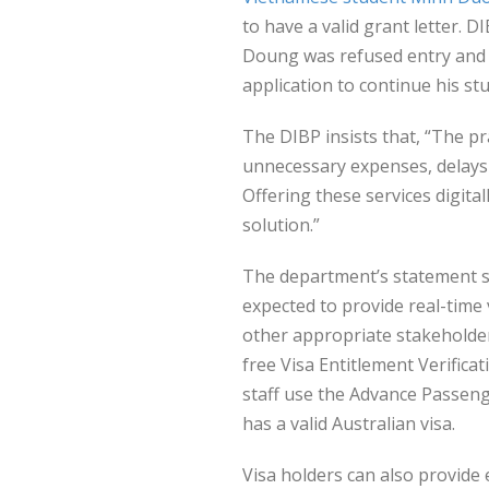
to have a valid grant letter. D
Doung was refused entry and 
application to continue his stu
The DIBP insists that, “The pra
unnecessary expenses, delays 
Offering these services digital
solution.”
The department’s statement sa
expected to provide real-time
other appropriate stakeholder
free Visa Entitlement Verifica
staff use the Advance Passen
has a valid Australian visa.
Visa holders can also provide 