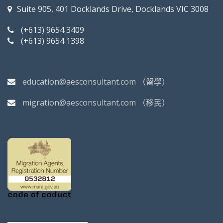
Suite 905, 401 Docklands Drive, Docklands VIC 3008
(+613) 9654 3409
(+613) 9654 1398
education@aesconsultant.com
（留學）
migration@aesconsultant.com
（移民）