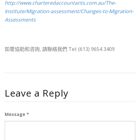
http://www.charteredaccountants.com.au/The-
Institute/Migration-assessment/Changes-to-Migration-
Assessments
如需協助和咨詢, 請聯絡我們 Tel: (613) 9654 3409
Leave a Reply
Message *