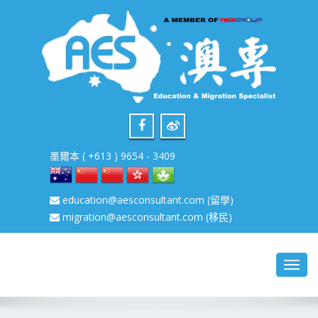
墨爾本 ( +613 ) 9654 - 3409
education@aesconsultant.com
(留學)
migration@aesconsultant.com
(移民)
Toggl
navig