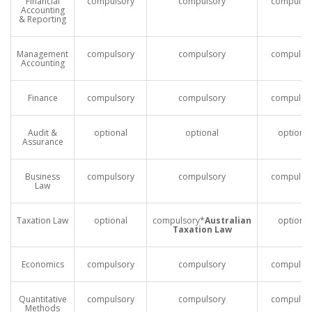
Financial
compulsory
compulsory
compulso
Accounting
& Reporting
Management
compulsory
compulsory
compulso
Accounting
Finance
compulsory
compulsory
compulso
Audit &
optional
optional
optional
Assurance
Business
compulsory
compulsory
compulso
Law
Taxation Law
optional
compulsory*
Australian
optional
Taxation Law
Economics
compulsory
compulsory
compulso
Quantitative
compulsory
compulsory
compulso
Methods