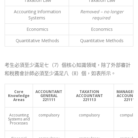
Taxation Law
Taxation Law
Accounting Information
Removed – no longer
Systems
required
Economics
Economics
Quantitative Methods
Quantitative Methods
考生必須至少滿足七（7）個核心知識領域，除了外部審計
和稅務會計師必須至少滿足八（8）個，如表所示。
Core
ACCOUNTANT
TAXATION
MANAGEM
Knowledge
GENERAL
ACCOUNTANT
ACCOUNT
Areas
221111
221113
221112
Accounting
compulsory
compulsory
compulso
Systems and
Processes