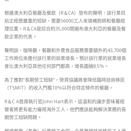
根據澳大利亞餐廳及餐飲（R＆CA）發布的聲明，該行業目
前正經歷嚴重的短缺，需要56000工人來填補廚師和餐廳經
理位置。R＆CA是綜合約35,000間遍布澳大利亞的餐廳及餐
飲企業的代表。
聲明說，咖啡廳，餐廳和外賣食品服務需要額外的43,700個
工作崗位來應付該行業的就業增長。預計該行業的就業增長
會比澳大利亞其他任何部門都高，增長圍繞8.5％。
為了應對”長期勞工短缺”，勞資協議將會降低臨時技術移民
（TSMIT）的收入門檻10％以符合特定條件的餐廳。
R＆C A首席執行官John Hart表示，這溫和的讓步意味著經
營者將更有能力僱用海外工人，他們應該能夠解決業務的長
期勞工短缺問題。