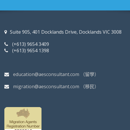
Suite 905, 401 Docklands Drive, Docklands VIC 3008
(+613) 9654 3409
(+613) 9654 1398
education@aesconsultant.com
（留學）
migration@aesconsultant.com
（移民）