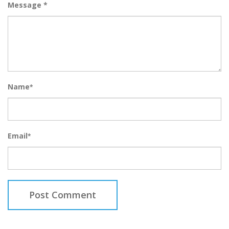
Message *
Name
*
Email
*