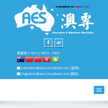
墨爾本 ( +613 ) 9654 - 3409
education@aesconsultant.com
(留學)
migration@aesconsultant.com
(移民)
Toggl
navig